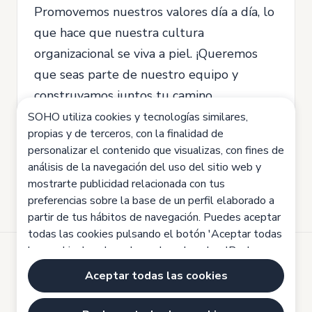
Promovemos nuestros valores día a día, lo
que hace que nuestra cultura
organizacional se viva a piel. ¡Queremos
que seas parte de nuestro equipo y
construyamos juntos tu camino
profesional!
SOHO utiliza cookies y tecnologías similares,
propias y de terceros, con la finalidad de
¡Te esperamos!
personalizar el contenido que visualizas, con fines de
análisis de la navegación del uso del sitio web y
mostrarte publicidad relacionada con tus
preferencias sobre la base de un perfil elaborado a
partir de tus hábitos de navegación. Puedes aceptar
todas las cookies pulsando el botón 'Aceptar todas
las cookies', rechazarlas pulsando sobre 'Rechazar
todas las cookies' o configurarlas haciendo clic en
Desarrollado por
Aceptar todas las cookies
'Configuración de cookies'. Haz clic aquí para saber
Aviso legal
más:
Política de cookies