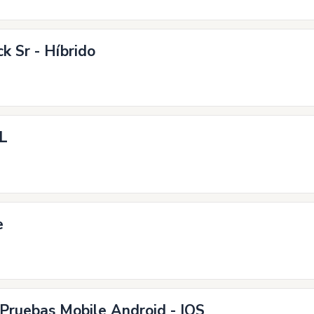
k Sr - Híbrido
QL
e
 Pruebas Mobile Android - IOS