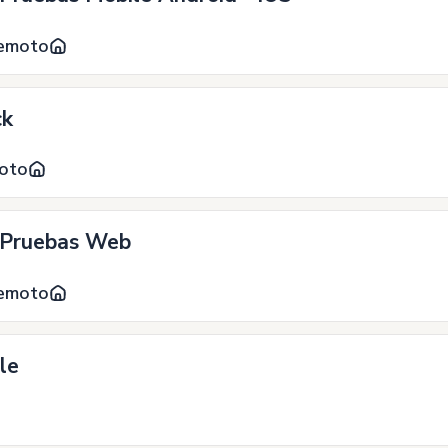
Remoto
ck
oto
- Pruebas Web
Remoto
ile