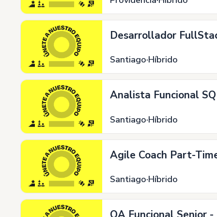
Desarrollador FullStac
Santiago
Híbrido
Analista Funcional S
Santiago
Híbrido
Agile Coach Part-Tim
Santiago
Híbrido
QA Funcional Senior -