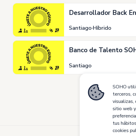
Desarrollador Back End
Santiago
Híbrido
Banco de Talento SOH
Santiago
SOHO utiliz
terceros, c
visualizas,
sitio web y
preferencia
tus hábito
cookies pu