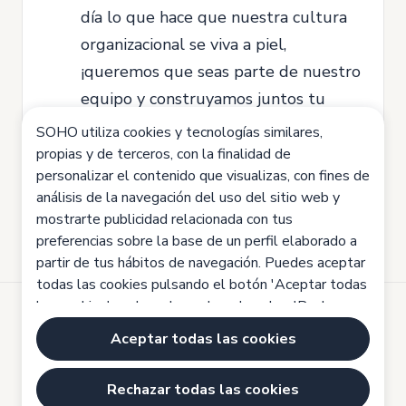
día lo que hace que nuestra cultura
organizacional se viva a piel,
¡queremos que seas parte de nuestro
equipo y construyamos juntos tu
camino profesional!
SOHO utiliza cookies y tecnologías similares,
propias y de terceros, con la finalidad de
¡Te esperamos!
personalizar el contenido que visualizas, con fines de
análisis de la navegación del uso del sitio web y
mostrarte publicidad relacionada con tus
preferencias sobre la base de un perfil elaborado a
partir de tus hábitos de navegación. Puedes aceptar
todas las cookies pulsando el botón 'Aceptar todas
las cookies', rechazarlas pulsando sobre 'Rechazar
todas las cookies' o configurarlas haciendo clic en
Desarrollado por
Aceptar todas las cookies
'Configuración de cookies'. Haz clic aquí para saber
Aviso legal
más:
Política de cookies
Rechazar todas las cookies
Política de cookies