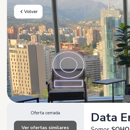
Volver
Oferta cerrada
Data E
Ver ofertas similares
Somos
SOHO