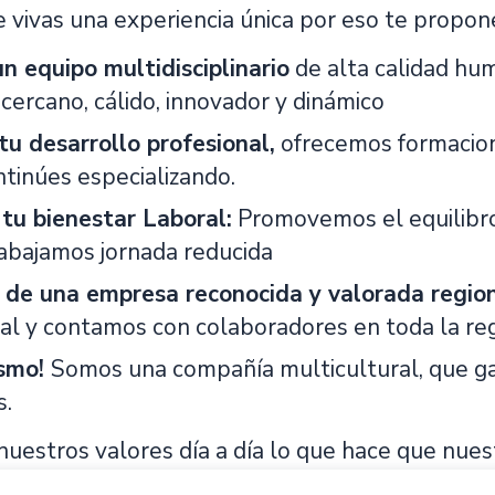
vivas una experiencia única por eso te propo
un equipo multidisciplinario
de alta calidad hu
cercano, cálido, innovador y dinámico
tu desarrollo profesional,
ofrecemos formacion
ntinúes especializando.
tu bienestar Laboral:
Promovemos el equilibro 
rabajamos jornada reducida
 de una empresa reconocida y valorada regi
bal y contamos con colaboradores en toda la reg
ismo!
Somos una compañía multicultural, que gara
s.
stros valores día a día lo que hace que nuestra
 seas parte de nuestro equipo y construyamos