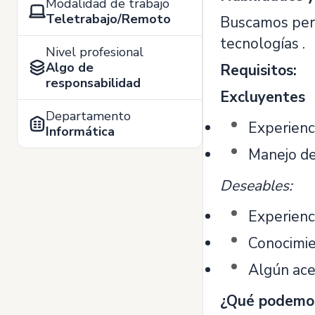
Modalidad de trabajo
Teletrabajo/Remoto
Buscamos pers
tecnologías .
Nivel profesional
Algo de
Requisitos:
responsabilidad
Excluyentes
Departamento
Experienc
Informática
Manejo de
Deseables:
Experienc
Conocimie
Algún acer
¿Qué podemos