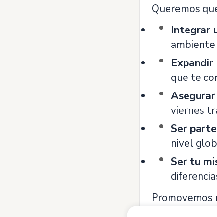
Queremos que 
Integrar 
ambiente 
Expandir 
que te co
Asegurar 
viernes t
Ser parte
nivel glo
Ser tu m
diferencia
Promovemos nue
¡queremos que