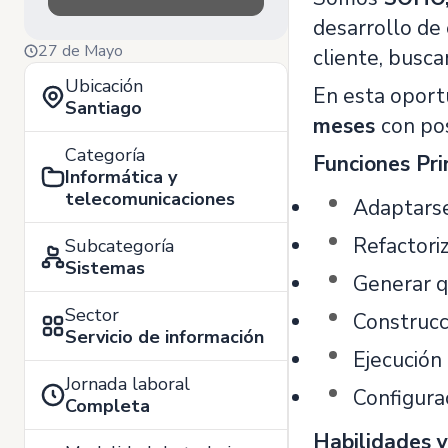
desarrollo de
27 de Mayo
cliente, busc
Ubicación
En esta oport
Santiago
meses
con pos
Categoría
Funciones Pri
Informática y
telecomunicaciones
Adaptarse
Refactoriz
Subcategoría
Sistemas
Generar q
Sector
Construcci
Servicio de información
Ejecución
Jornada laboral
Configura
Completa
Habilidades y