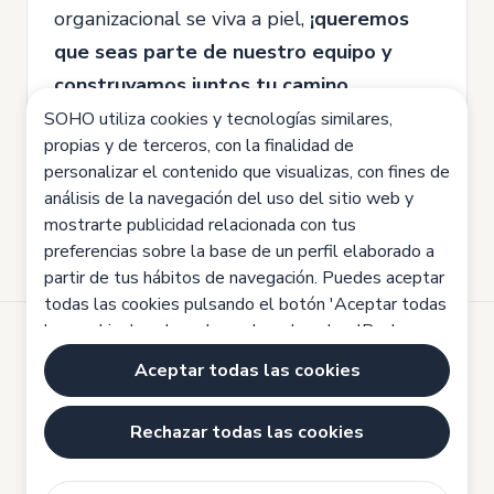
organizacional se viva a piel,
¡queremos
que seas parte de nuestro equipo y
construyamos juntos tu camino
profesional!
SOHO utiliza cookies y tecnologías similares,
propias y de terceros, con la finalidad de
¡Te esperamos!
personalizar el contenido que visualizas, con fines de
análisis de la navegación del uso del sitio web y
mostrarte publicidad relacionada con tus
preferencias sobre la base de un perfil elaborado a
partir de tus hábitos de navegación. Puedes aceptar
todas las cookies pulsando el botón 'Aceptar todas
las cookies', rechazarlas pulsando sobre 'Rechazar
todas las cookies' o configurarlas haciendo clic en
Desarrollado por
Aceptar todas las cookies
'Configuración de cookies'. Haz clic aquí para saber
Aviso legal
más:
Política de cookies
Rechazar todas las cookies
Política de cookies
Política de privacidad